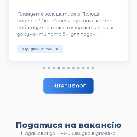
Дізнайтеся, які якості та навички
а
найважливіші для польського
кі
роботодавця. Ці поради допоможуть
вам краще підготуватися до
працевлаштування в Польщі.
Від роботодавця
ЧИТАТИ БЛОГ
Податися на вакансію
Надай свої дані – ми швидко відповімо!