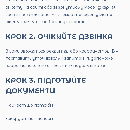
Найпростіший спосіб податися — заповнити
анкету на сайті або звернутись у месенджері. У
заявці вкажіть ваше ім’я, номер телефону, місто,
рівень польської та бажану вакансію.
КРОК 2. ОЧІКУЙТЕ ДЗВІНКА
З вами зв’яжеться рекрутер або координатор. Він
поставить уточнювальні запитання, допоможе
вибрати вакансію й пояснить подальші кроки.
КРОК 3. ПІДГОТУЙТЕ
ДОКУМЕНТИ
Найчастіше потрібні:
закордонний паспорт;