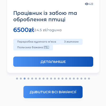
48
Працівник із забою та
оброблення птиці
6500
zł
24.5
zł/
година
Переробка курячого м'яса
З житлом
Польська бажана
🇵🇱
ДЕТАЛЬНІШЕ
ДИВИТИСЯ ВСІ ВАКАНСІЇ