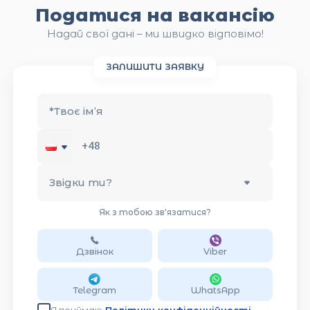
Податися на вакансію
ZUS (страховий номер) — для медичного
страхування та податків.
Надай свої дані – ми швидко відповімо!
PESEL (ідентифікаційний номер) — не
завжди обов'язковий, але спрощує
ЗАЛИШИТИ ЗАЯВКУ
оформлення.
Трудовий договір — має бути підписаний до
*
Твоє ім’я
початку роботи.
Звідки ти?
Як з тобою зв'язатися?
Дзвінок
Viber
Telegram
WhatsApp