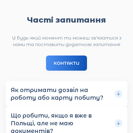
Часті запитання
У будь-який момент ти можеш зв’язатися з
нами та поставити додаткові запитання
КОНТАКТИ
Як отримати дозвіл на
роботу або карту побиту?
Щоб отримати дозвіл на роботу або карту
Що робити, якщо я вже в
побиту, потрібно подати заяву до уженду у
Польщі, але не маю
справах іноземців разом із повним пакетом
документів?
документів: договір від роботодавця,