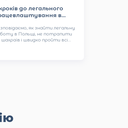
 кроків до легального
рацевлаштування в
ольщі без помилок
зповідаємо, як знайти легальну
боту в Польщі, не потрапити
 шахраїв і швидко пройти всі
апи — від документів до виходу
 роботу.
ію