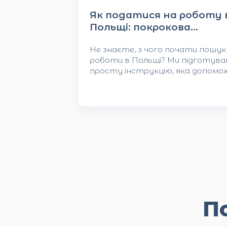
Як податися на роботу 
Польщі: покрокова
інструкція для новачків
Не знаєте, з чого почати пошук
роботи в Польщі? Ми підготува
просту інструкцію, яка допомо
пройти всі етапи — від заявки д
виходу на зміну.
П