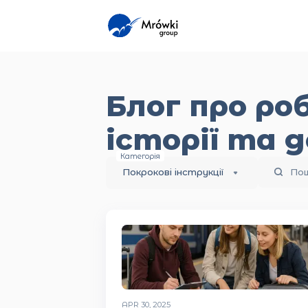
Блог про ро
Читайте наш блог: поради щодо пра
історії та 
Категорія
Покрокові інструкції
По
APR 30, 2025