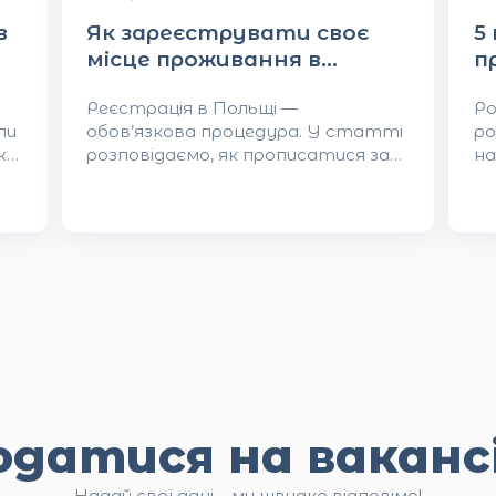
в
Як зареєструвати своє
5
місце проживання в
п
Польщі: інструкція для
П
Реєстрація в Польщі —
Ро
іноземців
ли
обов’язкова процедура. У статті
ро
же
розповідаємо, як прописатися за
на
о
місцем проживання, які документи
ет
потрібні та куди звертатися.
на
одатися на ваканс
Надай свої дані – ми швидко відповімо!