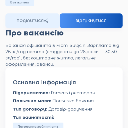
Без житла
ПОДІЛИТИСЯ
ВІДГУКНУТИСЯ
Про вакансію
Вакансія офіціанта в місті Sulęcin. Зарплата від
26 зл/год нетто (студенти до 26 років — 30,50
зл/год), безкоштовне житло, легальне
оформлення, аванси.
Основна інформація
Підприємство:
Готель і ресторан
Польська мова:
Польська бажана
Тип договору:
Договір-доручення
Тип зайнятості:
Погодинна зайнятість