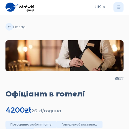
UK
Назад
27
Офіціант в готелі
4200
zł
26
zł/
година
Погодинна зайнятість
Готельний комплекс