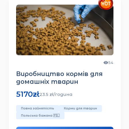
49
Працівник із забою та
оброблення птиці
6500
zł
24.5
zł/
година
Переробка курячого м'яса
З житлом
Польська бажана
🇵🇱