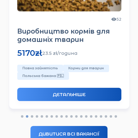
49
Працівник із забою та
оброблення птиці
6500
zł
24.5
zł/
година
Переробка курячого м'яса
З житлом
Польська бажана
🇵🇱
ДЕТАЛЬНІШЕ
ДИВИТИСЯ ВСІ ВАКАНСІЇ