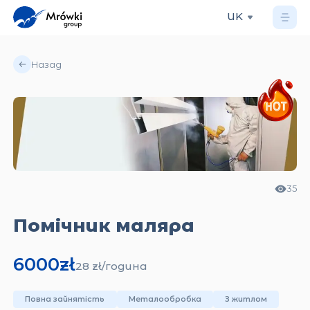
UK
Назад
35
Помічник маляра
6000
zł
28
zł/
година
Повна зайнятість
Металообробка
З житлом