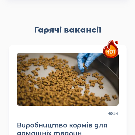
Гарячі вакансії
49
Працівник із забою та
оброблення птиці