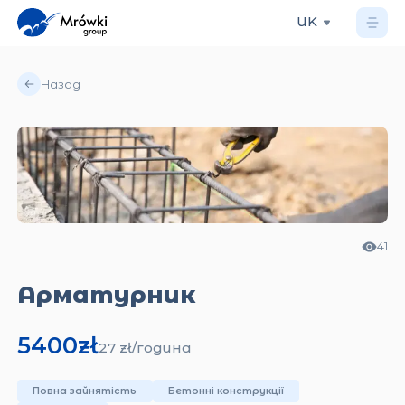
UK
Назад
41
Арматурник
5400
zł
27
zł/
година
Повна зайнятість
Бетонні конструкції