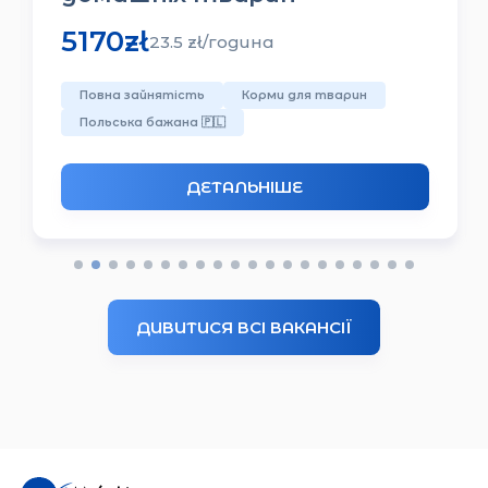
6500
zł
24.5
zł/
година
Переробка курячого м'яса
З житлом
Польська бажана
🇵🇱
ДЕТАЛЬНІШЕ
ДИВИТИСЯ ВСІ ВАКАНСІЇ