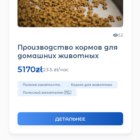
49
Работник убоя и
обработки птицы
6500
zł
24.5
zł/
час
Переработка куриного мяса
С жильем
Польский желателен
🇵🇱
ДЕТАЛЬНЕЕ