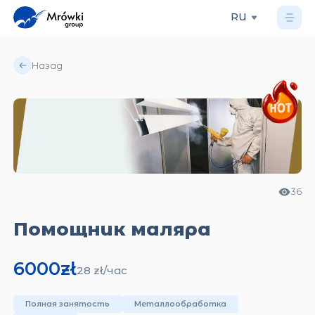
RU
Назад
36
Помощник маляра
6000
zł
28
zł/
час
Полная занятость
Металлообработка