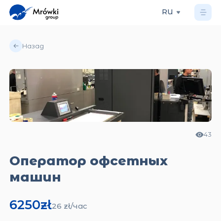
RU
Назад
43
Оператор офсетных
машин
6250
zł
26
zł/
час